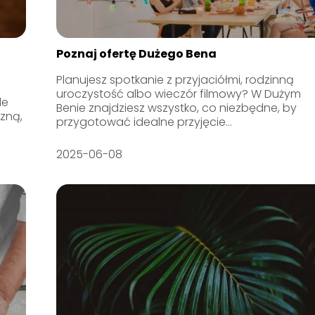
Poznaj ofertę Dużego Bena
Planujesz spotkanie z przyjaciółmi, rodzinną
uroczystość albo wieczór filmowy? W Dużym
le
Benie znajdziesz wszystko, co niezbędne, by
czną,
przygotować idealne przyjęcie...
2025-06-08