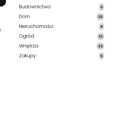
Budownictwo
6
Dom
35
Nieruchomości
8
z
Ogród
10
Wnętrza
33
Zakupy
5