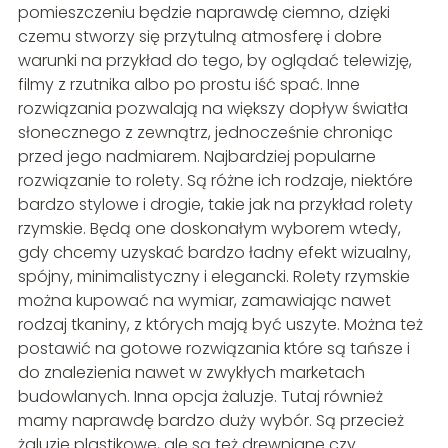
pomieszczeniu będzie naprawdę ciemno, dzięki
czemu stworzy się przytulną atmosferę i dobre
warunki na przykład do tego, by oglądać telewizję,
filmy z rzutnika albo po prostu iść spać. Inne
rozwiązania pozwalają na większy dopływ światła
słonecznego z zewnątrz, jednocześnie chroniąc
przed jego nadmiarem. Najbardziej popularne
rozwiązanie to rolety. Są różne ich rodzaje, niektóre
bardzo stylowe i drogie, takie jak na przykład rolety
rzymskie. Będą one doskonałym wyborem wtedy,
gdy chcemy uzyskać bardzo ładny efekt wizualny,
spójny, minimalistyczny i elegancki. Rolety rzymskie
można kupować na wymiar, zamawiając nawet
rodzaj tkaniny, z których mają być uszyte. Można też
postawić na gotowe rozwiązania które są tańsze i
do znalezienia nawet w zwykłych marketach
budowlanych. Inna opcja żaluzje. Tutaj również
mamy naprawdę bardzo duży wybór. Są przecież
żaluzje plastikowe, ale są też drewniane czy