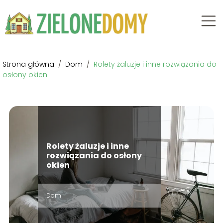
Strona główna
/
Dom
/
Rolety żaluzje i inne rozwiązania do
osłony okien
Rolety żaluzje i inne
rozwiązania do osłony
okien
Dom